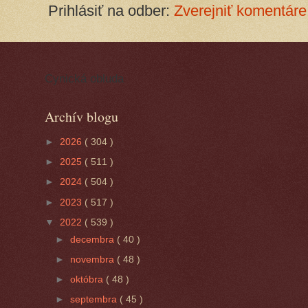
Prihlásiť na odber:
Zverejniť komentáre
Cynická obluda
Archív blogu
►
2026
( 304 )
►
2025
( 511 )
►
2024
( 504 )
►
2023
( 517 )
▼
2022
( 539 )
►
decembra
( 40 )
►
novembra
( 48 )
►
októbra
( 48 )
►
septembra
( 45 )