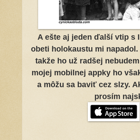
A ešte aj jeden ďalší vtip 
obeti holokaustu mi napadol. 
takže ho už radšej nebudem 
mojej mobilnej appky ho vša
a môžu sa baviť cez slzy. Ak
prosím najsk