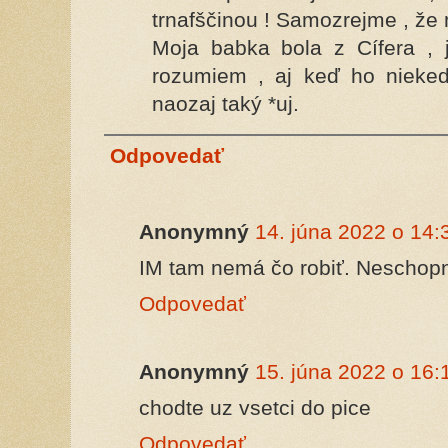
trnafščinou ! Samozrejme , že
Moja babka bola z Cífera , 
rozumiem , aj keď ho nieked
naozaj taký *uj.
Odpovedať
Anonymný
14. júna 2022 o 14:
IM tam nemá čo robiť. Neschop
Odpovedať
Anonymný
15. júna 2022 o 16:
chodte uz vsetci do pice
Odpovedať