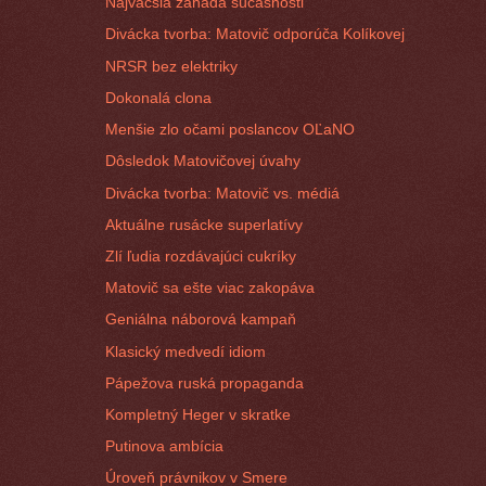
Najväčšia záhada súčasnosti
Divácka tvorba: Matovič odporúča Kolíkovej
NRSR bez elektriky
Dokonalá clona
Menšie zlo očami poslancov OĽaNO
Dôsledok Matovičovej úvahy
Divácka tvorba: Matovič vs. médiá
Aktuálne rusácke superlatívy
Zlí ľudia rozdávajúci cukríky
Matovič sa ešte viac zakopáva
Geniálna náborová kampaň
Klasický medvedí idiom
Pápežova ruská propaganda
Kompletný Heger v skratke
Putinova ambícia
Úroveň právnikov v Smere