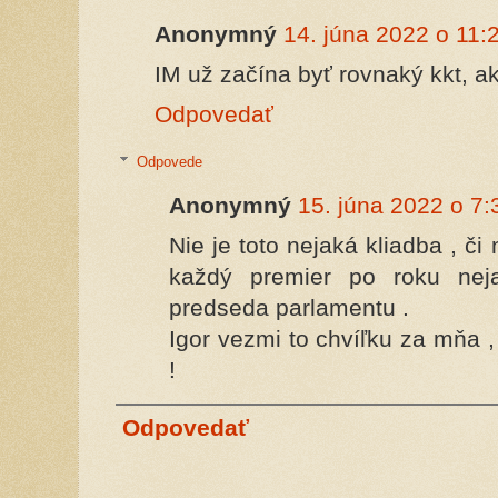
Anonymný
14. júna 2022 o 11:
IM už začína byť rovnaký kkt, ak
Odpovedať
Odpovede
Anonymný
15. júna 2022 o 7:
Nie je toto nejaká kliadba , 
každý premier po roku ne
predseda parlamentu .
Igor vezmi to chvíľku za mňa ,
!
Odpovedať