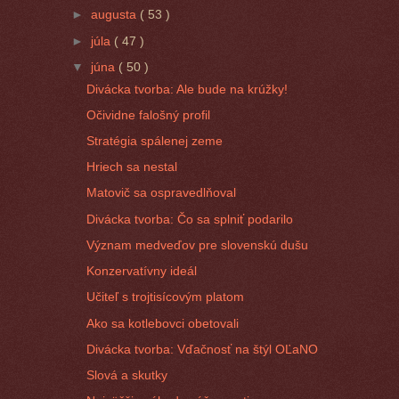
►
augusta
( 53 )
►
júla
( 47 )
▼
júna
( 50 )
Divácka tvorba: Ale bude na krúžky!
Očividne falošný profil
Stratégia spálenej zeme
Hriech sa nestal
Matovič sa ospravedlňoval
Divácka tvorba: Čo sa splniť podarilo
Význam medveďov pre slovenskú dušu
Konzervatívny ideál
Učiteľ s trojtisícovým platom
Ako sa kotlebovci obetovali
Divácka tvorba: Vďačnosť na štýl OĽaNO
Slová a skutky