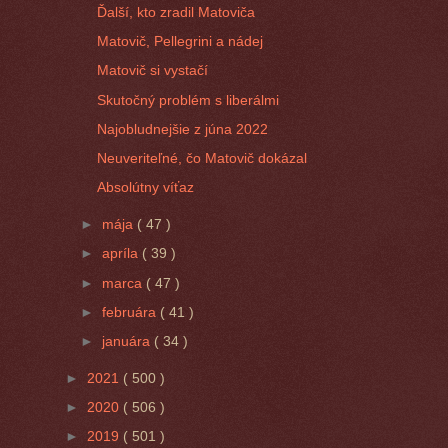
Ďalší, kto zradil Matoviča
Matovič, Pellegrini a nádej
Matovič si vystačí
Skutočný problém s liberálmi
Najobludnejšie z júna 2022
Neuveriteľné, čo Matovič dokázal
Absolútny víťaz
►
mája
( 47 )
►
apríla
( 39 )
►
marca
( 47 )
►
februára
( 41 )
►
januára
( 34 )
►
2021
( 500 )
►
2020
( 506 )
►
2019
( 501 )