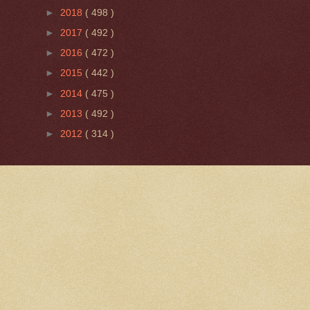
►
2018
( 498 )
►
2017
( 492 )
►
2016
( 472 )
►
2015
( 442 )
►
2014
( 475 )
►
2013
( 492 )
►
2012
( 314 )