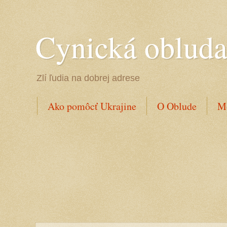
Cynická oblud
Zlí ľudia na dobrej adrese
Ako pomôcť Ukrajine
O Oblude
Mo