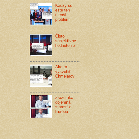
Kauzy sú
ešte ten
menší
problém
Čisto
subjektívne
hodnotenie
Ako to
vysvetliť
Chmelárovi
Zrazu aká
dojemná
starosť o
Európu