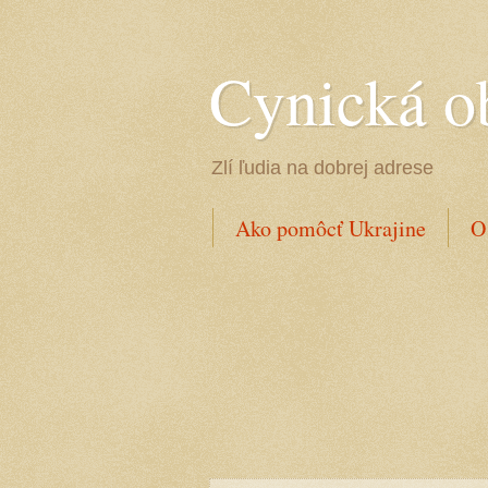
Cynická o
Zlí ľudia na dobrej adrese
Ako pomôcť Ukrajine
O