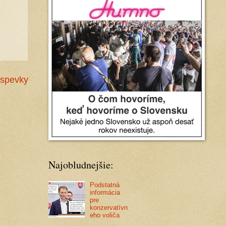
íspevky
Najobludnejšie:
Podstatná
informácia
pre
konzervatívn
eho voliča