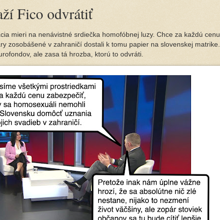
ží Fico odvrátiť
ia mieri na nenávistné srdiečka homofóbnej luzy. Chce za každú cenu
y zosobášené v zahraničí dostali k tomu papier na slovenskej matrike.
ofondov, ale zasa tá hrozba, ktorú to odvráti.