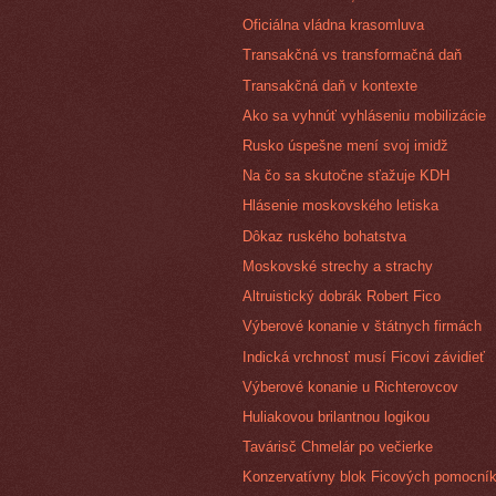
Oficiálna vládna krasomluva
Transakčná vs transformačná daň
Transakčná daň v kontexte
Ako sa vyhnúť vyhláseniu mobilizácie
Rusko úspešne mení svoj imidž
Na čo sa skutočne sťažuje KDH
Hlásenie moskovského letiska
Dôkaz ruského bohatstva
Moskovské strechy a strachy
Altruistický dobrák Robert Fico
Výberové konanie v štátnych firmách
Indická vrchnosť musí Ficovi závidieť
Výberové konanie u Richterovcov
Huliakovou brilantnou logikou
Tavárisč Chmelár po večierke
Konzervatívny blok Ficových pomocní