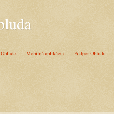
bluda
 Oblude
Mobilná aplikácia
Podpor Obludu