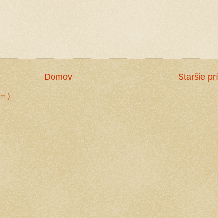
Domov
Staršie pr
om )