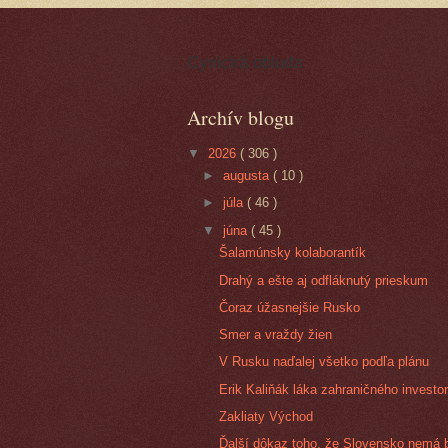
Cynická obluda
Archív blogu
▼
2026
( 306 )
►
augusta
( 10 )
►
júla
( 46 )
▼
júna
( 45 )
Šalamúnsky kolaborantík
Drahý a ešte aj odfláknutý prieskum
Čoraz úžasnejšie Rusko
Smer a vraždy žien
V Rusku naďalej všetko podľa plánu
Erik Kaliňák láka zahraničného investo
Zakliaty Východ
Ďalší dôkaz toho, že Slovensko nemá 