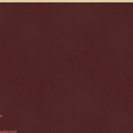
ra
budúcnosť