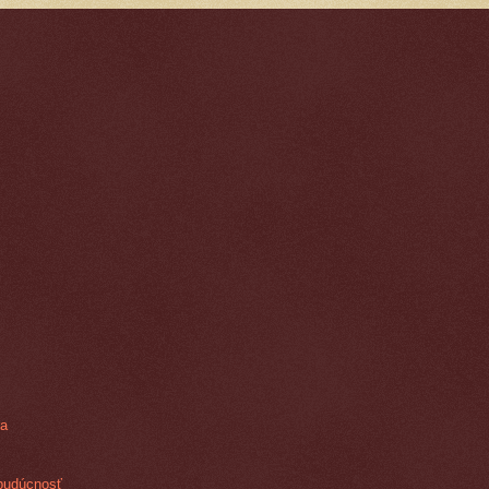
ra
budúcnosť