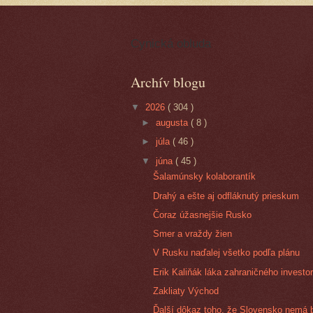
Cynická obluda
Archív blogu
▼
2026
( 304 )
►
augusta
( 8 )
►
júla
( 46 )
▼
júna
( 45 )
Šalamúnsky kolaborantík
Drahý a ešte aj odfláknutý prieskum
Čoraz úžasnejšie Rusko
Smer a vraždy žien
V Rusku naďalej všetko podľa plánu
Erik Kaliňák láka zahraničného investo
Zakliaty Východ
Ďalší dôkaz toho, že Slovensko nemá 