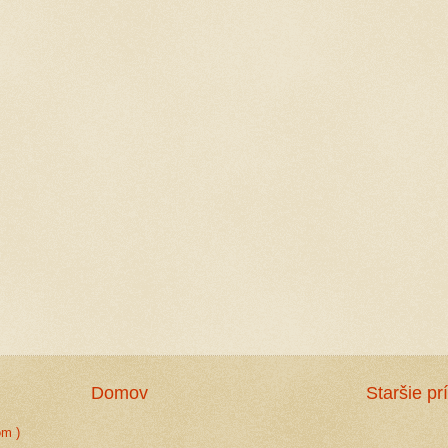
Domov
Staršie pr
om )