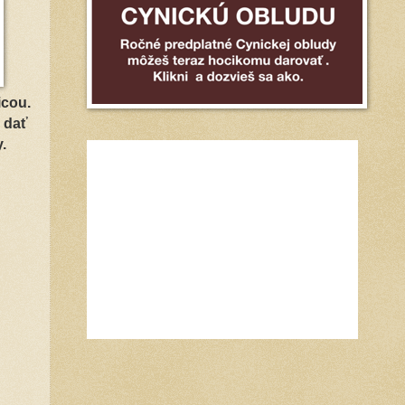
icou.
o dať
.