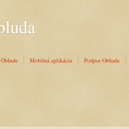
bluda
 Oblude
Mobilná aplikácia
Podpor Obludu