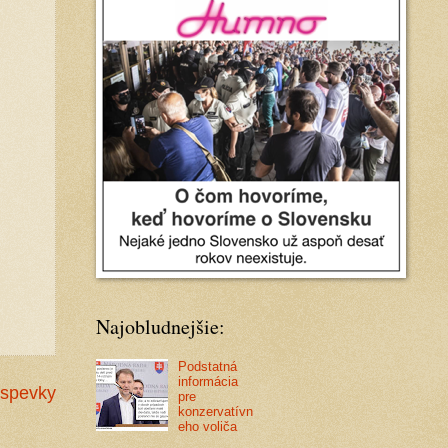
Najobludnejšie:
Podstatná
informácia
íspevky
pre
konzervatívn
eho voliča