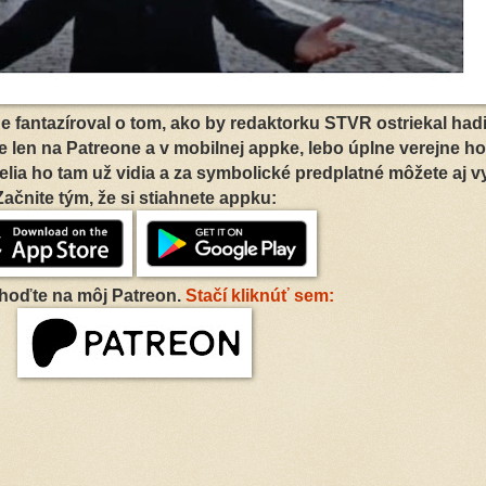
ne fantazíroval o tom, ako by redaktorku STVR ostriekal had
e len na Patreone a v mobilnej appke, lebo úplne verejne h
ia ho tam už vidia a za symbolické predplatné môžete aj vy
Začnite tým, že si stiahnete appku:
hoďte na môj Patreon.
Stačí kliknúť sem: