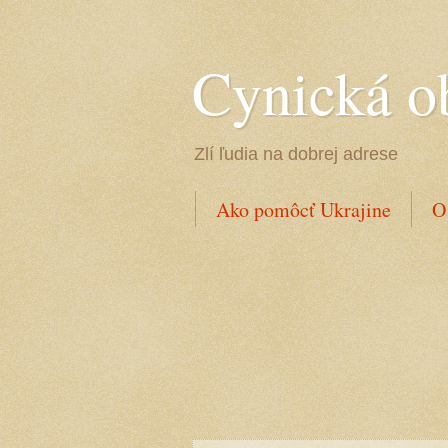
Cynická o
Zlí ľudia na dobrej adrese
Ako pomôcť Ukrajine
O