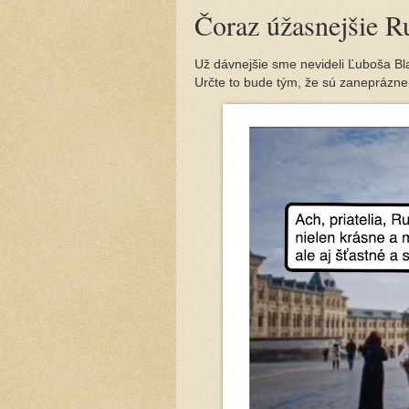
Čoraz úžasnejšie R
Už dávnejšie sme nevideli Ľuboša Bla
Určte to bude tým, že sú zaneprázne