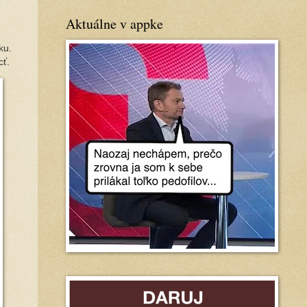
Aktuálne v appke
ku.
cť.