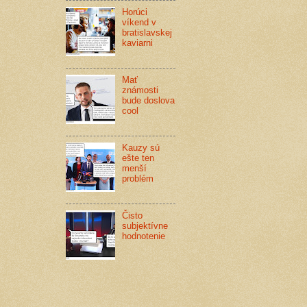
Horúci
víkend v
bratislavskej
kaviarni
Mať
známosti
bude doslova
cool
Kauzy sú
ešte ten
menší
problém
Čisto
subjektívne
hodnotenie