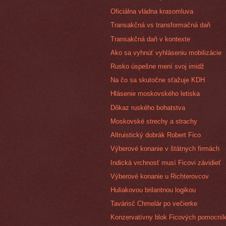
Oficiálna vládna krasomluva
Transakčná vs transformačná daň
Transakčná daň v kontexte
Ako sa vyhnúť vyhláseniu mobilizácie
Rusko úspešne mení svoj imidž
Na čo sa skutočne sťažuje KDH
Hlásenie moskovského letiska
Dôkaz ruského bohatstva
Moskovské strechy a strachy
Altruistický dobrák Robert Fico
Výberové konanie v štátnych firmách
Indická vrchnosť musí Ficovi závidieť
Výberové konanie u Richterovcov
Huliakovou brilantnou logikou
Tavárisč Chmelár po večierke
Konzervatívny blok Ficových pomocní