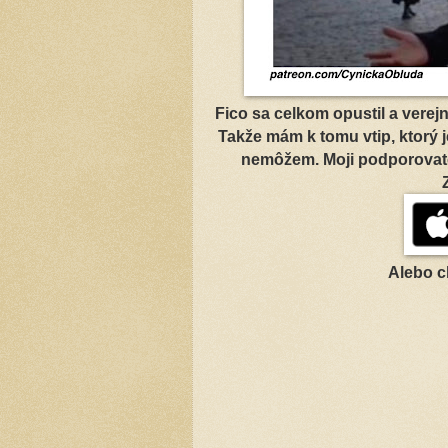
Fico sa celkom opustil a verej
Takže mám k tomu vtip, ktorý j
nemôžem. Moji podporovatel
Alebo c