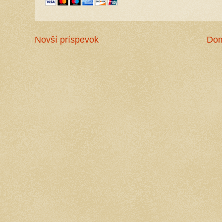
Novší príspevok
Do