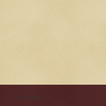
Cynická obluda