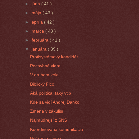
►
júna
( 41 )
►
mája
( 43 )
►
apríla
( 42 )
►
marca
( 43 )
►
februára
( 41 )
▼
januára
( 39 )
Protisystémový kandidát
Pochybná viera
V druhom kole
Biblický Fico
Aká politika, taký vtip
Kde sa vidí Andrej Danko
Zmena v zákulisí
Najmúdrejší z SNS
Koordinovaná komunikácia
Hýčkanie v praxi