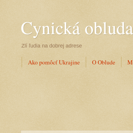
Cynická oblud
Zlí ľudia na dobrej adrese
Ako pomôcť Ukrajine
O Oblude
Mo