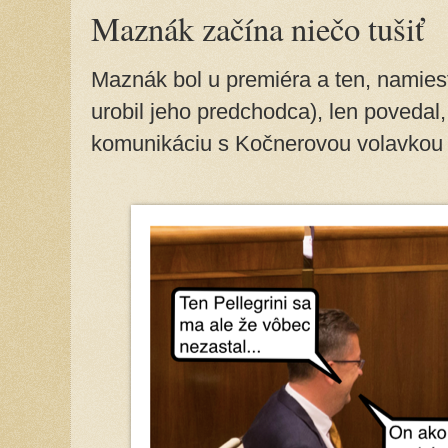
Maznák začína niečo tušiť
Maznák bol u premiéra a ten, namiest
urobil jeho predchodca), len povedal
komunikáciu s Kočnerovou volavkou 