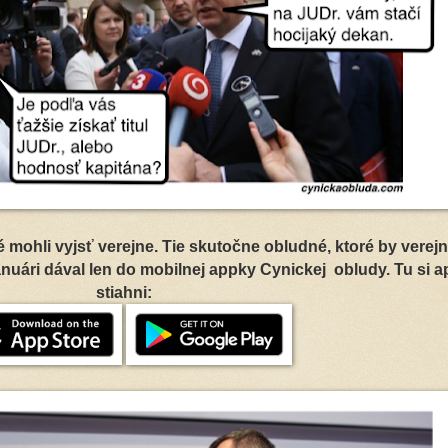
ré mohli vyjsť verejne. Tie skutočne obludné, ktoré by verej
nuári dával len do mobilnej appky Cynickej obludy. Tu si 
stiahni: