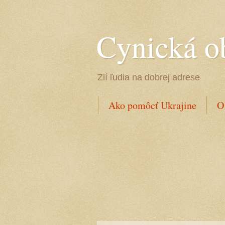
Cynická o
Zlí ľudia na dobrej adrese
Ako pomôcť Ukrajine
O