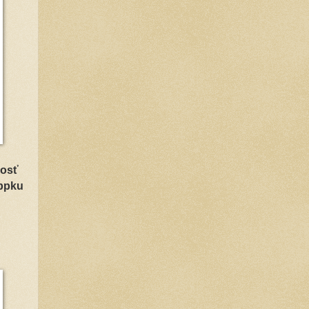
nosť
appku