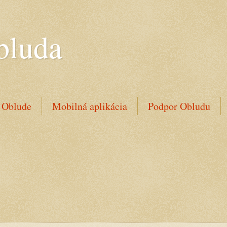
bluda
 Oblude
Mobilná aplikácia
Podpor Obludu