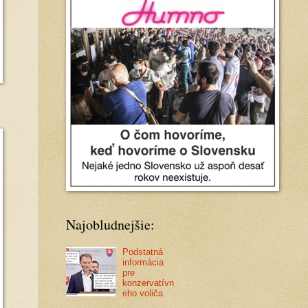
Najobludnejšie:
Podstatná
informácia
pre
konzervatívn
eho voliča