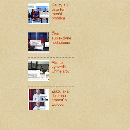
Kauzy sú
ešte ten
menší
problém
Čisto
subjektívne
hodnotenie
Ako to
vysvetliť
Chmelárovi
Zrazu aká
dojemná
starosť o
Európu