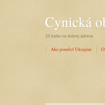
Cynická o
Zlí ľudia na dobrej adrese
Ako pomôcť Ukrajine
O