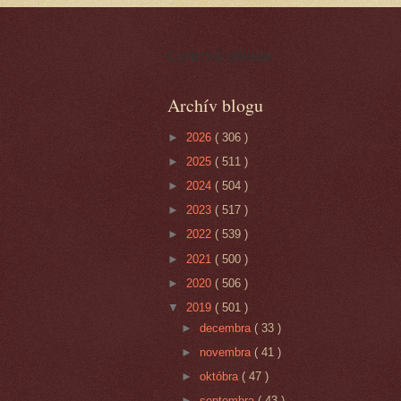
Cynická obluda
Archív blogu
►
2026
( 306 )
►
2025
( 511 )
►
2024
( 504 )
►
2023
( 517 )
►
2022
( 539 )
►
2021
( 500 )
►
2020
( 506 )
▼
2019
( 501 )
►
decembra
( 33 )
►
novembra
( 41 )
►
októbra
( 47 )
►
septembra
( 43 )