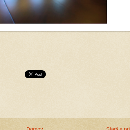
Domov
Staršie pr