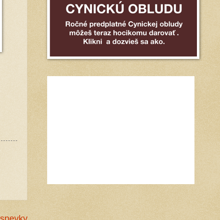
íspevky