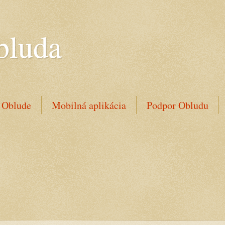
bluda
 Oblude
Mobilná aplikácia
Podpor Obludu