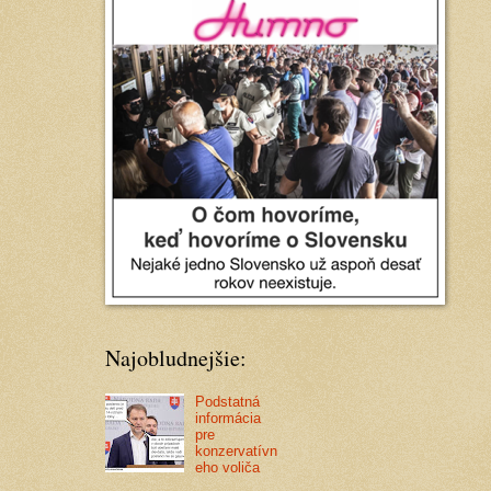
Najobludnejšie:
Podstatná
informácia
pre
konzervatívn
eho voliča