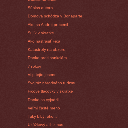
Súhlas autora
Domová schôdza v Bonaparte
Ako sa Andrej precenil
Sulík v skratke
Ako nastrašiť Fica
Katastrofy na obzore
Danko proti sankciám
7 rokov
Vtip tejto jesene
Svojráz národného turizmu
Ficove tlačovky v skratke
Danko sa vyjadril
Veľmi časté meno
Taký blbý, ako...
Ukážkový alibizmus