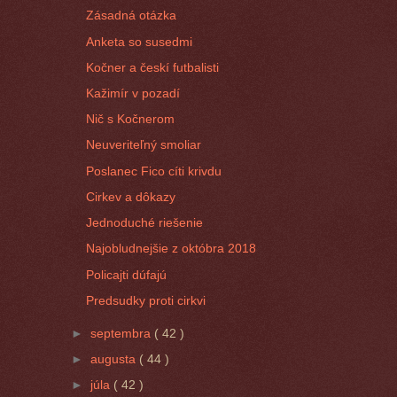
Zásadná otázka
Anketa so susedmi
Kočner a českí futbalisti
Kažimír v pozadí
Nič s Kočnerom
Neuveriteľný smoliar
Poslanec Fico cíti krivdu
Cirkev a dôkazy
Jednoduché riešenie
Najobludnejšie z októbra 2018
Policajti dúfajú
Predsudky proti cirkvi
►
septembra
( 42 )
►
augusta
( 44 )
►
júla
( 42 )