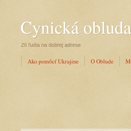
Cynická oblud
Zlí ľudia na dobrej adrese
Ako pomôcť Ukrajine
O Oblude
Mo