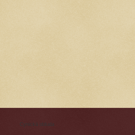
Cynická obluda