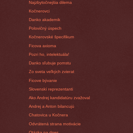
Najzbytočnejšia dilema
Kočnerovci
Danko akademik
Polovičný úspech
Kočnerovské špecifikum
Ficova axioma
Pozri ho, intelektuála!
Danko sľubuje pomstu
Zo sveta veľkých zvierat
Ficove bývanie
Slovenskí reprezentanti
Ako Andrej kandidatúru zvažoval
Andrej a Anton bilancujú
Chatovica u Kočnera
Odvrátená strana motivácie
Otázka na dnes