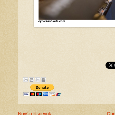
Novší príspevok
Do