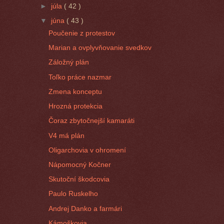
►
júla
( 42 )
▼
júna
( 43 )
Poučenie z protestov
Marian a ovplyvňovanie svedkov
Záložný plán
Toľko práce nazmar
Zmena konceptu
Hrozná protekcia
Čoraz zbytočnejší kamaráti
V4 má plán
Oligarchovia v ohromení
Nápomocný Kočner
Skutoční škodcovia
Paulo Ruskelho
Andrej Danko a farmári
Kámoškovia