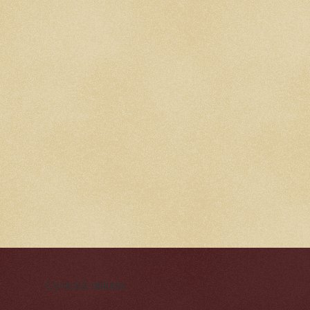
Cynická obluda