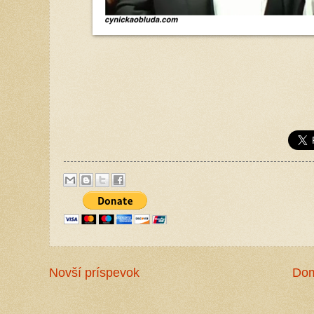
Novší príspevok
Do