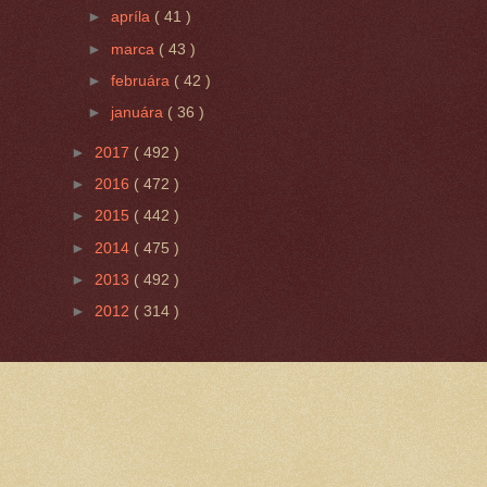
►
apríla
( 41 )
►
marca
( 43 )
►
februára
( 42 )
►
januára
( 36 )
►
2017
( 492 )
►
2016
( 472 )
►
2015
( 442 )
►
2014
( 475 )
►
2013
( 492 )
►
2012
( 314 )