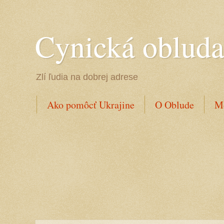
Cynická oblud
Zlí ľudia na dobrej adrese
Ako pomôcť Ukrajine
O Oblude
Mo