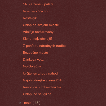
SNS a žena v paláci
Novinky z Východu
Nostalgik
Chlap na svojom mieste
Adolf je rozčarovaný
Klenot najvzácnejší
Z pohľadu národných tradícií
Bezpečné mesto
Dankova veta
No-Go zóny
Určite len zhoda náhod
Najobludnejšie z júna 2018
Revolúcia v zdravotníctve
Chlap, čo sa vyzná
►
mája
( 43 )