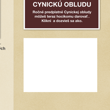
.
ých