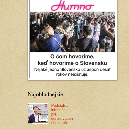
Najobludnejšie:
Podstatná
informácia
pre
konzervatívn
eho voliča