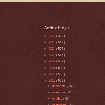
Cynická obluda
Archív blogu
►
2026
( 305 )
►
2025
( 511 )
►
2024
( 504 )
►
2023
( 517 )
►
2022
( 539 )
►
2021
( 500 )
►
2020
( 506 )
▼
2019
( 501 )
►
decembra
( 33 )
►
novembra
( 41 )
►
októbra
( 47 )
►
septembra
( 43 )