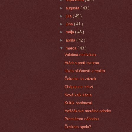
►
augusta
( 43 )
►
júla
( 45 )
►
júna
( 41 )
►
mája
( 43 )
►
apríla
( 42 )
▼
marca
( 43 )
Volebná motivácia
Hrádza proti rozumu
Ilúzia slušnosti a realita
Čakanie na zázrak
Chápajuce cirkvi
Nová kalkulácia
Kultík osobnosti
Haščákove morálne priority
Premiérom náhodou
Čoskoro spolu?