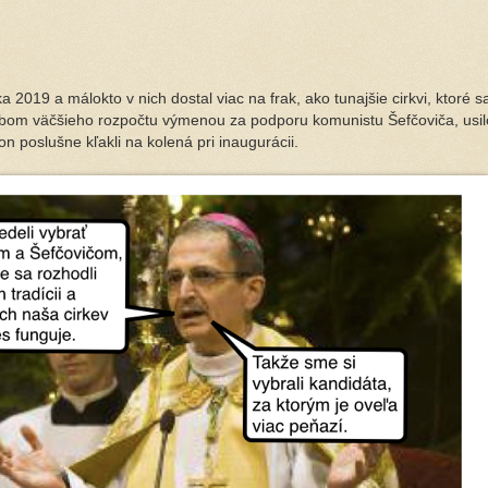
 2019 a málokto v nich dostal viac na frak, ako tunajšie cirkvi, ktoré sa
sľubom väčšieho rozpočtu výmenou za podporu komunistu Šefčoviča, usil
n poslušne kľakli na kolená pri inaugurácii. 