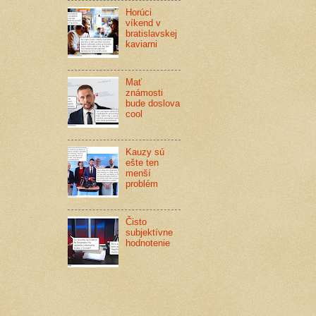
Horúci
víkend v
bratislavskej
kaviarni
Mať
známosti
bude doslova
cool
Kauzy sú
ešte ten
menší
problém
Čisto
subjektívne
hodnotenie