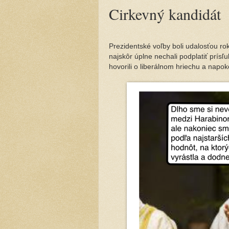
Cirkevný kandidát
Prezidentské voľby boli udalosťou roka
najskôr úplne nechali podplatiť prí
hovorili o liberálnom hriechu a napoko