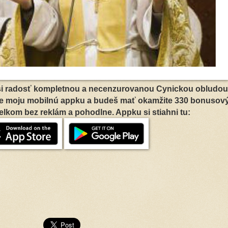
ť si radosť kompletnou a necenzurovanou Cynickou obludou
čne moju mobilnú appku a budeš mať okamžite 330 bonusov
elkom bez reklám a pohodlne. Appku si stiahni tu: