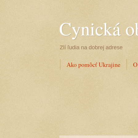
Cynická o
Zlí ľudia na dobrej adrese
Ako pomôcť Ukrajine
O