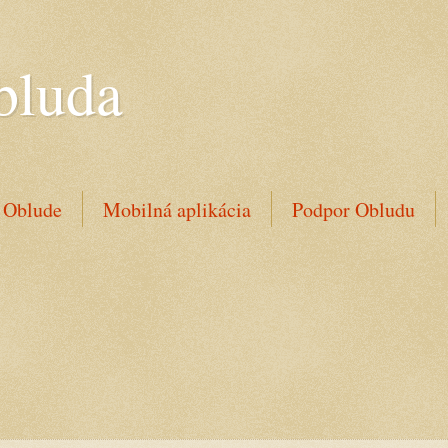
bluda
 Oblude
Mobilná aplikácia
Podpor Obludu